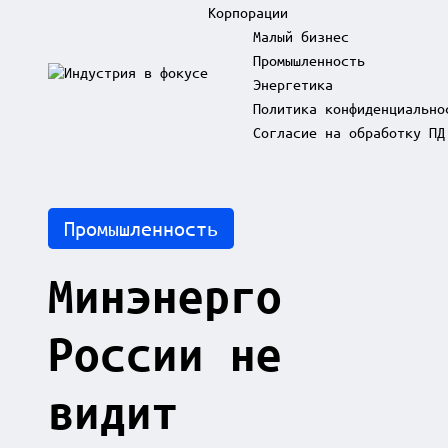
Корпорации
Малый бизнес
Промышленность
Skip
Энергетика
to
И
content
Политика конфиденциально
н
д
Согласие на обработку ПД
у
с
т
р
Posted
Промышленность
и
in
я
в
Минэнерго
ф
о
к
России не
у
с
е
видит