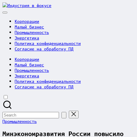
Skip
Индустрия
to
в
content
фокусе
Корпорации
Малый бизнес
Промышленность
Энергетика
Политика конфиденциальности
Согласие на обработку ПД
Корпорации
Малый бизнес
Промышленность
Энергетика
Политика конфиденциальности
Согласие на обработку ПД
Search
for:
Posted
Промышленность
in
Минэкономразвития России повысило