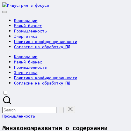
Skip
Индустрия
to
в
content
фокусе
Корпорации
Малый бизнес
Промышленность
Энергетика
Политика конфиденциальности
Согласие на обработку ПД
Корпорации
Малый бизнес
Промышленность
Энергетика
Политика конфиденциальности
Согласие на обработку ПД
Search
for:
Posted
Промышленность
in
Минэкономразвития о содержании