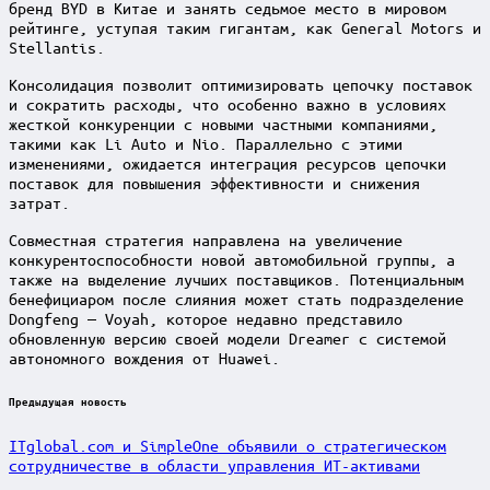
бренд BYD в Китае и занять седьмое место в мировом
рейтинге, уступая таким гигантам, как General Motors и
Stellantis.
Консолидация позволит оптимизировать цепочку поставок
и сократить расходы, что особенно важно в условиях
жесткой конкуренции с новыми частными компаниями,
такими как Li Auto и Nio. Параллельно с этими
изменениями, ожидается интеграция ресурсов цепочки
поставок для повышения эффективности и снижения
затрат.
Совместная стратегия направлена на увеличение
конкурентоспособности новой автомобильной группы, а
также на выделение лучших поставщиков. Потенциальным
бенефициаром после слияния может стать подразделение
Dongfeng — Voyah, которое недавно представило
обновленную версию своей модели Dreamer с системой
автономного вождения от Huawei.
Post
Предыдущая новость
navigation
ITglobal.com и SimpleOne объявили о стратегическом
сотрудничестве в области управления ИТ-активами