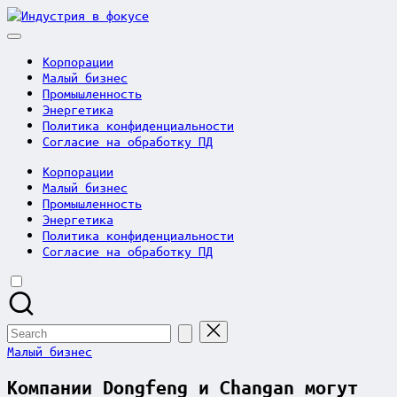
Skip
Индустрия
to
в
content
фокусе
Корпорации
Малый бизнес
Промышленность
Энергетика
Политика конфиденциальности
Согласие на обработку ПД
Корпорации
Малый бизнес
Промышленность
Энергетика
Политика конфиденциальности
Согласие на обработку ПД
Search
for:
Posted
Малый бизнес
in
Компании Dongfeng и Changan могут