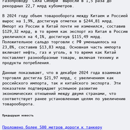
газопроводу “Сила Сибири” выросли в 1,5 раза до
рекордных 22,7 млрд кубометров.
В 2024 году объем товарооборота между Китаем и Россией
вырос на 1,9%, достигнув отметки в $244,81 млрд.
Импорт из России в Китай почти не изменился, составив
$129,32 млрд, в то время как экспорт из Китая в Россию
увеличился на 4,1%, достигнув $115,49 млрд.
Положительное сальдо торговли с РФ уменьшилось на
23,8%, составив $13,83 млрд. Основная часть импорта
включает нефть, газ и уголь, в то время как Китай
поставляет разнообразные товары, включая технику и
продукты потребления.
Данные показывают, что в декабре 2024 года взаимная
торговля достигла $21,97 млрд, с увеличением как
российского импорта, так и китайского экспорта. Эти
показатели подтверждают успешное развитие
экономических отношений между двумя странами, что
соответствует ранее установленным целям по увеличению
товарооборота.
Post
Предыдущая новость
navigation
Проложено более 500 метров дороги к танкеру