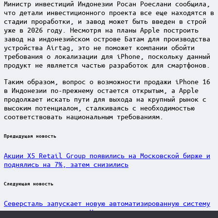
Министр инвестиций Индонезии Росан Роеслани сообщила,
что детали инвестиционного проекта все еще находятся в
стадии проработки, и завод может быть введен в строй
уже в 2026 году. Несмотря на планы Apple построить
завод на индонезийском острове Батам для производства
устройства Airtag, это не поможет компании обойти
требования о локализации для iPhone, поскольку данный
продукт не является частью разработок для смартфонов.
Таким образом, вопрос о возможности продажи iPhone 16
в Индонезии по-прежнему остается открытым, а Apple
продолжает искать пути для выхода на крупный рынок с
высоким потенциалом, сталкиваясь с необходимостью
соответствовать национальным требованиям.
Post
Предыдущая новость
navigation
Акции X5 Retail Group появились на Московской бирже и
поднялись на 7%, затем снизились
Следующая новость
Северсталь запускает новую автоматизированную систему
инспекции качества на Череповецком металлургическом