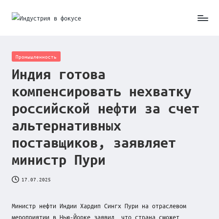
Skip
И
to
content
н
Posted
Промышленность
д
in
Индия готова
у
компенсировать нехватку
с
российской нефти за счет
т
альтернативных
р
поставщиков, заявляет
и
министр Пури
я
17.07.2025
в
ф
Министр нефти Индии Хардип Сингх Пури на отраслевом
мероприятии в Нью-Йорке заявил, что страна сможет