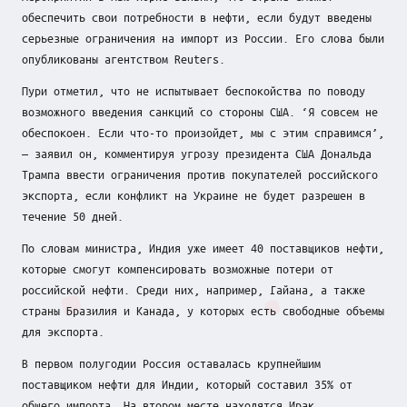
о
обеспечить свои потребности в нефти, если будут введены
к
серьезные ограничения на импорт из России. Его слова были
у
опубликованы агентством Reuters.
с
Пури отметил, что не испытывает беспокойства по поводу
возможного введения санкций со стороны США. ‘Я совсем не
е
обеспокоен. Если что-то произойдет, мы с этим справимся’,
— заявил он, комментируя угрозу президента США Дональда
Трампа ввести ограничения против покупателей российского
экспорта, если конфликт на Украине не будет разрешен в
течение 50 дней.
По словам министра, Индия уже имеет 40 поставщиков нефти,
которые смогут компенсировать возможные потери от
российской нефти. Среди них, например, Гайана, а также
страны Бразилия и Канада, у которых есть свободные объемы
для экспорта.
В первом полугодии Россия оставалась крупнейшим
поставщиком нефти для Индии, который составил 35% от
общего импорта. На втором месте находятся Ирак,