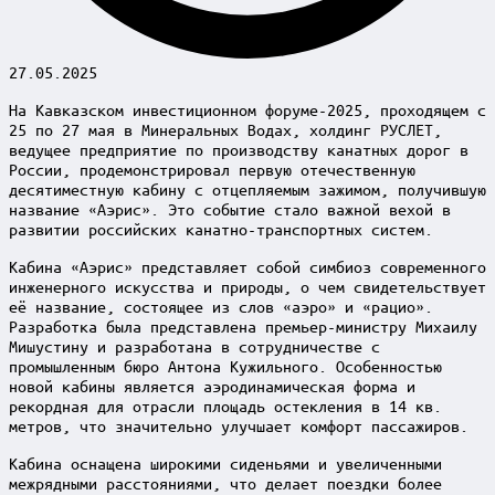
27.05.2025
На Кавказском инвестиционном форуме-2025, проходящем с
25 по 27 мая в Минеральных Водах, холдинг РУСЛЕТ,
ведущее предприятие по производству канатных дорог в
России, продемонстрировал первую отечественную
десятиместную кабину с отцепляемым зажимом, получившую
название «Аэрис». Это событие стало важной вехой в
развитии российских канатно-транспортных систем.
Кабина «Аэрис» представляет собой симбиоз современного
инженерного искусства и природы, о чем свидетельствует
её название, состоящее из слов «аэро» и «рацио».
Разработка была представлена премьер-министру Михаилу
Мишустину и разработана в сотрудничестве с
промышленным бюро Антона Кужильного. Особенностью
новой кабины является аэродинамическая форма и
рекордная для отрасли площадь остекления в 14 кв.
метров, что значительно улучшает комфорт пассажиров.
Кабина оснащена широкими сиденьями и увеличенными
межрядными расстояниями, что делает поездки более