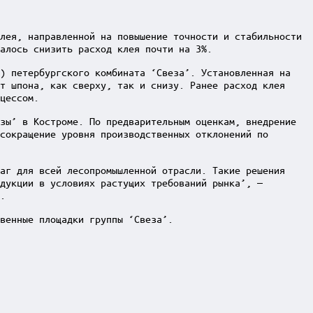
лея, направленной на повышение точности и стабильности
алось снизить расход клея почти на 3%.
Р) петербургского комбината ‘Свеза’. Установленная на
т шпона, как сверху, так и снизу. Ранее расход клея
цессом.
зы’ в Костроме. По предварительным оценкам, внедрение
сокращение уровня производственных отклонений по
аг для всей лесопромышленной отрасли. Такие решения
дукции в условиях растущих требований рынка’, —
.
венные площадки группы ‘Свеза’.