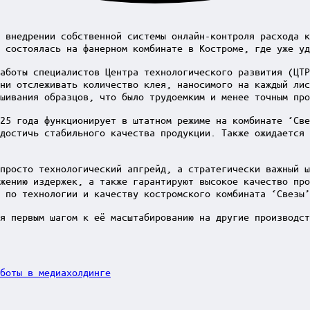
 внедрении собственной системы онлайн-контроля расхода к
 состоялась на фанерном комбинате в Костроме, где уже уд
аботы специалистов Центра технологического развития (ЦТ
ни отслеживать количество клея, наносимого на каждый лис
шивания образцов, что было трудоемким и менее точным про
25 года функционирует в штатном режиме на комбинате ‘Све
достичь стабильного качества продукции. Также ожидается 
просто технологический апгрейд, а стратегически важный ш
жению издержек, а также гарантируют высокое качество про
 по технологии и качеству костромского комбината ‘Свезы’
я первым шагом к её масштабированию на другие производст
аботы в медиахолдинге