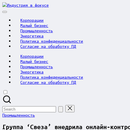
Skip
Индустрия
to
в
content
фокусе
Корпорации
Малый бизнес
Промышленность
Энергетика
Политика конфиденциальности
Согласие на обработку ПД
Корпорации
Малый бизнес
Промышленность
Энергетика
Политика конфиденциальности
Согласие на обработку ПД
Search
for:
Posted
Промышленность
in
Группа ‘Свеза’ внедрила онлайн-контр