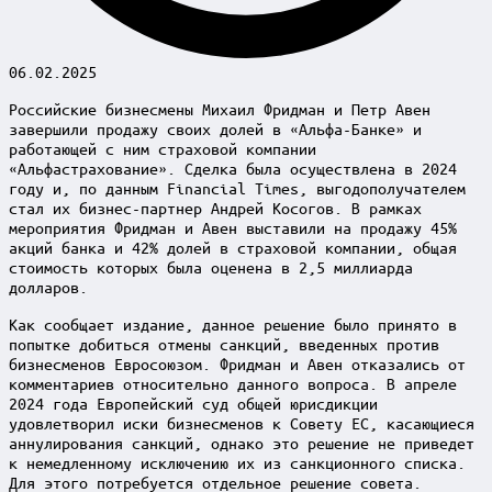
06.02.2025
Российские бизнесмены Михаил Фридман и Петр Авен
завершили продажу своих долей в «Альфа-Банке» и
работающей с ним страховой компании
«Альфастрахование». Сделка была осуществлена в 2024
году и, по данным Financial Times, выгодополучателем
стал их бизнес-партнер Андрей Косогов. В рамках
мероприятия Фридман и Авен выставили на продажу 45%
акций банка и 42% долей в страховой компании, общая
стоимость которых была оценена в 2,5 миллиарда
долларов.
Как сообщает издание, данное решение было принято в
попытке добиться отмены санкций, введенных против
бизнесменов Евросоюзом. Фридман и Авен отказались от
комментариев относительно данного вопроса. В апреле
2024 года Европейский суд общей юрисдикции
удовлетворил иски бизнесменов к Совету ЕС, касающиеся
аннулирования санкций, однако это решение не приведет
к немедленному исключению их из санкционного списка.
Для этого потребуется отдельное решение совета.