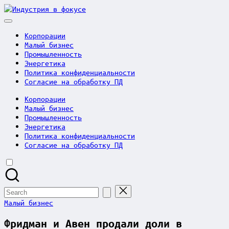
Skip
Индустрия
to
в
content
фокусе
Корпорации
Малый бизнес
Промышленность
Энергетика
Политика конфиденциальности
Согласие на обработку ПД
Корпорации
Малый бизнес
Промышленность
Энергетика
Политика конфиденциальности
Согласие на обработку ПД
Search
for:
Posted
Малый бизнес
in
Фридман и Авен продали доли в