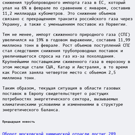
снижения трубопроводного импорта газа в ЕС, который
упал на 6% в феврале по сравнению с январем, составив
11,2 миллиарда кубометров. Это снижение объемов
связано с прекращением транзита российского газа через
Украину, а также с уменьшением поставок из Норвегии.
Тем не менее, импорт сжиженного природного газа (СПГ)
увеличился на 19% в годовом выражении, составив 11,99
миллиона тонн в феврале. Рост объемов поступлений СПГ
стал следствием снижения трубопроводных поставок и
увеличившегося спроса на газ из-за похолодания.
Крупнейшими поставщиками сжиженного газа в еврозону в
этом месяце стали США, Катар и Австралия, в то время
как Россия заняла четвертое место с объемом 2,5
миллиона тонн.
Таким образом, текущая ситуация в области газовых
поставок в Европу свидетельствует о растущих
потребностях энергетического сектора, вызываемых
климатическими условиями и изменениями в структуре
энергетического баланса.
Post
Предыдущая новость
navigation
Оборот московской химической отрасли достиг 289