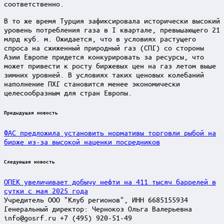
соответственно.
В то же время Турция зафиксировала исторически высокий
уровень потребления газа в I квартале, превышающего 21
млрд куб. м. Ожидается, что в условиях растущего
спроса на сжиженный природный газ (СПГ) со стороны
Азии Европе придется конкурировать за ресурсы, что
может привести к росту биржевых цен на газ летом выше
зимних уровней. В условиях таких ценовых колебаний
наполнение ПХГ становится менее экономически
целесообразным для стран Европы.
Post
Предыдущая новость
navigation
ФАС предложила установить нормативы торговли рыбой на
бирже из-за высокой наценки посредников
Следующая новость
ОПЕК увеличивает добычу нефти на 411 тысяч баррелей в
сутки с мая 2025 года
Учредитель ООО "Клуб регионов", ИНН 6685155934
Генеральный директор: Чернокоз Ольга Валерьевна
info@gosrf.ru +7 (495) 920-51-49