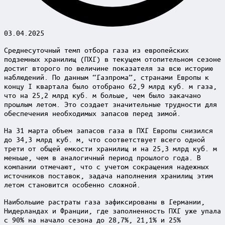
03.04.2025
Среднесуточный темп отбора газа из европейских
подземных хранилищ (ПХГ) в текущем отопительном сезоне
достиг второго по величине показателя за всю историю
наблюдений. По данным “Газпрома”, странами Европы к
концу I квартала было отобрано 62,9 млрд куб. м газа,
что на 25,2 млрд куб. м больше, чем было закачано
прошлым летом. Это создает значительные трудности для
обеспечения необходимых запасов перед зимой.
На 31 марта объем запасов газа в ПХГ Европы снизился
до 34,3 млрд куб. м, что соответствует всего одной
трети от общей емкости хранилищ и на 25,3 млрд куб. м
меньше, чем в аналогичный период прошлого года. В
компании отмечают, что с учетом сокращения надежных
источников поставок, задача наполнения хранилищ этим
летом становится особенно сложной.
Наибольшие растраты газа зафиксированы в Германии,
Нидерландах и Франции, где заполненность ПХГ уже упала
с 90% на начало сезона до 28,7%, 21,1% и 25%