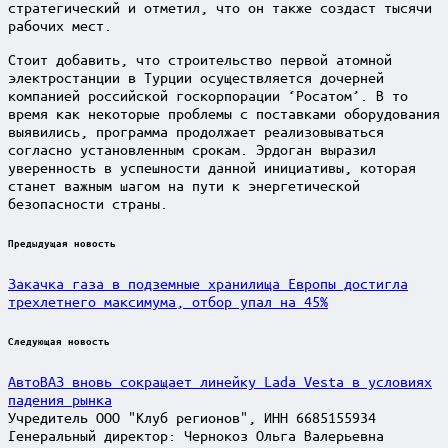
стратегический и отметил, что он также создаст тысячи
рабочих мест.
Стоит добавить, что строительство первой атомной
электростанции в Турции осуществляется дочерней
компанией российской госкорпорации ‘Росатом’. В то
время как некоторые проблемы с поставками оборудования
выявились, программа продолжает реализовываться
согласно установленным срокам. Эрдоган выразил
уверенность в успешности данной инициативы, которая
станет важным шагом на пути к энергетической
безопасности страны.
Post
Предыдущая новость
navigation
Закачка газа в подземные хранилища Европы достигла
трехлетнего максимума, отбор упал на 45%
Следующая новость
АвтоВАЗ вновь сокращает линейку Lada Vesta в условиях
падения рынка
Учредитель ООО "Клуб регионов", ИНН 6685155934
Генеральный директор: Чернокоз Ольга Валерьевна