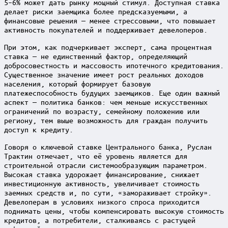
5–6% может дать рынку мощный стимул. Доступная ставка
делает риски заемщика более предсказуемыми, а
финансовые решения — менее стрессовыми, что повышает
активность покупателей и поддерживает девелоперов.
При этом, как подчеркивает эксперт, сама процентная
ставка — не единственный фактор, определяющий
добросовестность и массовость ипотечного кредитования.
Существенное значение имеет рост реальных доходов
населения, который формирует базовую
платежеспособность будущих заемщиков. Еще один важный
аспект — политика банков: чем меньше искусственных
ограничений по возрасту, семейному положению или
региону, тем выше возможность для граждан получить
доступ к кредиту.
Говоря о ключевой ставке Центрального банка, Руслан
Трактин отмечает, что её уровень является для
строительной отрасли системообразующим параметром.
Высокая ставка удорожает финансирование, снижает
инвестиционную активность, увеличивает стоимость
заемных средств и, по сути, «замораживает стройку».
Девелоперам в условиях низкого спроса приходится
поднимать цены, чтобы компенсировать высокую стоимость
кредитов, а потребители, сталкиваясь с растущей