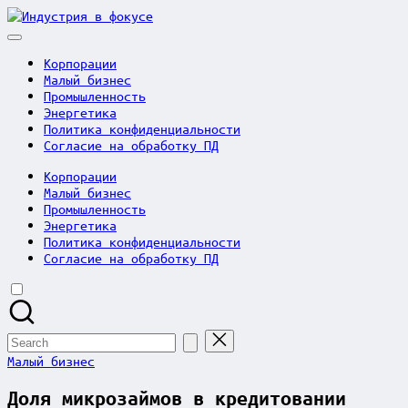
Skip
Индустрия
to
в
content
фокусе
Корпорации
Малый бизнес
Промышленность
Энергетика
Политика конфиденциальности
Согласие на обработку ПД
Корпорации
Малый бизнес
Промышленность
Энергетика
Политика конфиденциальности
Согласие на обработку ПД
Search
for:
Posted
Малый бизнес
in
Доля микрозаймов в кредитовании