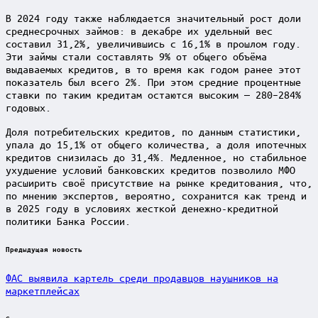
В 2024 году также наблюдается значительный рост доли
среднесрочных займов: в декабре их удельный вес
составил 31,2%, увеличившись с 16,1% в прошлом году.
Эти займы стали составлять 9% от общего объёма
выдаваемых кредитов, в то время как годом ранее этот
показатель был всего 2%. При этом средние процентные
ставки по таким кредитам остаются высоким — 280–284%
годовых.
Доля потребительских кредитов, по данным статистики,
упала до 15,1% от общего количества, а доля ипотечных
кредитов снизилась до 31,4%. Медленное, но стабильное
ухудшение условий банковских кредитов позволило МФО
расширить своё присутствие на рынке кредитования, что,
по мнению экспертов, вероятно, сохранится как тренд и
в 2025 году в условиях жесткой денежно-кредитной
политики Банка России.
Post
Предыдущая новость
navigation
ФАС выявила картель среди продавцов наушников на
маркетплейсах