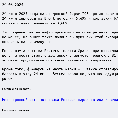
24.06.2025
24 июня 2025 года на лондонской бирже ICE прошло заметн
24 июня фьючерсы на Brent потеряли 5,69% и составили 67
соответствует снижению на 3,68%.
Это падение цен на нефть произошло на фоне решения парл
не менее, на рынке также появились признаки стабилизаци
повлиять на динамику цен.
По данным агентства Reuters, власти Ирана, при посредни
цена на нефть Brent с доставкой в августе превысила 81 
условиях продолжающегося геополитического напряжения.
Кроме того, фьючерсы на нефть марки WTI также отреагиро
баррель к утру 24 июня. Весьма вероятно, что последующи
рынок.
Post
Предыдущая новость
navigation
Неоднородный рост экономики России: фармацевтика и мед
Следующая новость