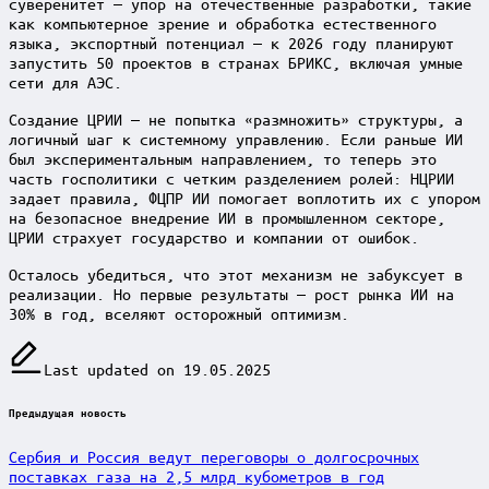
суверенитет — упор на отечественные разработки, такие
как компьютерное зрение и обработка естественного
языка, экспортный потенциал — к 2026 году планируют
запустить 50 проектов в странах БРИКС, включая умные
сети для АЭС.
Создание ЦРИИ — не попытка «размножить» структуры, а
логичный шаг к системному управлению. Если раньше ИИ
был экспериментальным направлением, то теперь это
часть госполитики с четким разделением ролей: НЦРИИ
задает правила, ФЦПР ИИ помогает воплотить их с упором
на безопасное внедрение ИИ в промышленном секторе,
ЦРИИ страхует государство и компании от ошибок.
Осталось убедиться, что этот механизм не забуксует в
реализации. Но первые результаты — рост рынка ИИ на
30% в год, вселяют осторожный оптимизм.
Last updated on 19.05.2025
Post
Предыдущая новость
navigation
Сербия и Россия ведут переговоры о долгосрочных
поставках газа на 2,5 млрд кубометров в год