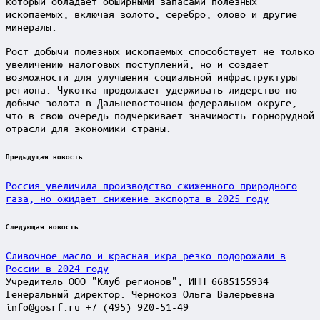
который обладает обширными запасами полезных
ископаемых, включая золото, серебро, олово и другие
минералы.
Рост добычи полезных ископаемых способствует не только
увеличению налоговых поступлений, но и создает
возможности для улучшения социальной инфраструктуры
региона. Чукотка продолжает удерживать лидерство по
добыче золота в Дальневосточном федеральном округе,
что в свою очередь подчеркивает значимость горнорудной
отрасли для экономики страны.
Post
Предыдущая новость
navigation
Россия увеличила производство сжиженного природного
газа, но ожидает снижение экспорта в 2025 году
Следующая новость
Сливочное масло и красная икра резко подорожали в
России в 2024 году
Учредитель ООО "Клуб регионов", ИНН 6685155934
Генеральный директор: Чернокоз Ольга Валерьевна
info@gosrf.ru +7 (495) 920-51-49
Scroll