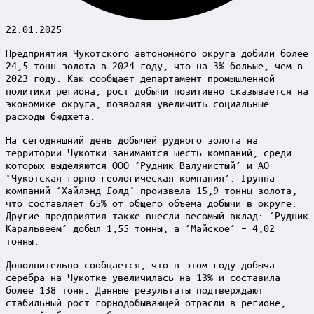
22.01.2025
Предприятия Чукотского автономного округа добили более
24,5 тонн золота в 2024 году, что на 3% больше, чем в
2023 году. Как сообщает департамент промышленной
политики региона, рост добычи позитивно сказывается на
экономике округа, позволяя увеличить социальные
расходы бюджета.
На сегодняшний день добычей рудного золота на
территории Чукотки занимаются шесть компаний, среди
которых выделяются ООО ‘Рудник Валунистый’ и АО
‘Чукотская горно-геологическая компания’. Группа
компаний ‘Хайлэнд Голд’ произвела 15,9 тонны золота,
что составляет 65% от общего объема добычи в округе.
Другие предприятия также внесли весомый вклад: ‘Рудник
Каральвеем’ добыл 1,55 тонны, а ‘Майское’ – 4,02
тонны.
Дополнительно сообщается, что в этом году добыча
серебра на Чукотке увеличилась на 13% и составила
более 138 тонн. Данные результаты подтверждают
стабильный рост горнодобывающей отрасли в регионе,