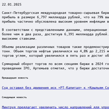
22.01.2025
Санкт-Петербургская международная товарно-сырьевая бирж
прибыль в размере 6,797 миллиарда рублей, что на 79% вы
прибыль частично обусловлена высоким уровнем инфляции в
В соответствии с представленными данными, операционные 
более чем в два раза, достигнув 6,391 миллиарда рублей.
высокими ставками.
Объемы реализации различных товаров также продемонстрир
тонн. Объем торгов нефтью увеличился на 4,8% до 2,215 м
торгов углем, который увеличился в пять раз и достиг об
Суммарный оборот торгов по всем секциям биржи в 2024 го
проведении IPO, Артемьев отметил, что у биржи достаточн
Post
Предыдущая новость
navigation
Суд оставил без движения иск «РТ-Капитал» к «Крыльям Со
Следующая новость
Минтруд предлагает увеличить число направлений для упро