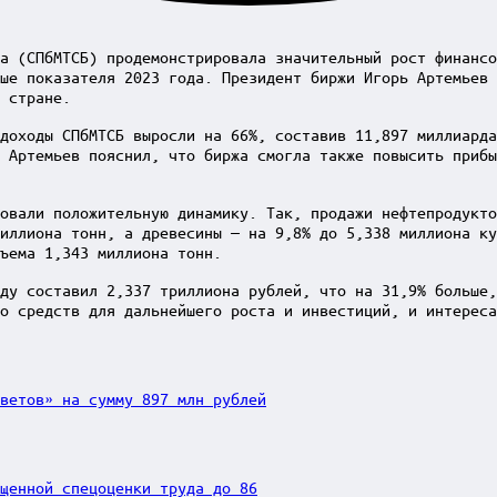
а (СПбМТСБ) продемонстрировала значительный рост финансо
ше показателя 2023 года. Президент биржи Игорь Артемьев 
 стране.
доходы СПбМТСБ выросли на 66%, составив 11,897 миллиарда
 Артемьев пояснил, что биржа смогла также повысить приб
овали положительную динамику. Так, продажи нефтепродукт
иллиона тонн, а древесины — на 9,8% до 5,338 миллиона к
ъема 1,343 миллиона тонн.
ду составил 2,337 триллиона рублей, что на 31,9% больше,
о средств для дальнейшего роста и инвестиций, и интереса
ветов» на сумму 897 млн рублей
щенной спецоценки труда до 86