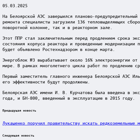
05.03.2025
На Белоярской АЭС завершился планово-предупредительный 
ремонта специалисты загрузили 136 тепловыделяющих сборо
поворотной колонне, так и в реакторном зале.
Этот ППР стал заключительным перед продлением срока экс
состояния корпуса реактора и проведенные модернизации п
будет объявлено Ростехнадзором в конце марта.
Энергоблок №3 вырабатывает около 16% электроэнергии от 
мире. В рамках многолетнего цикла работ по продлению ср
Первый заместитель главного инженера Белоярской АЭС Иль
его эффективности будут продолжены.
Белоярская АЭС имени И. В. Курчатова была введена в экс
года, и БН-800, введенный в эксплуатацию в 2015 году.
Post
Предыдущая новость
navigation
Лукашенко поручил правительству искать редкоземельные м
Следующая новость