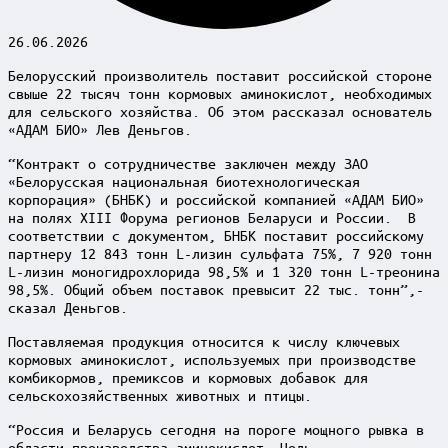
26.06.2026
Белорусский произволитель поставит российской стороне
свыше 22 тысяч тонн кормовых аминокислот, необходимых
для сельского хозяйства. Об этом рассказал основатель
«АДАМ БИО» Лев Деньгов.
“Контракт о сотрудничестве заключен между ЗАО
«Белорусская национальная биотехнологическая
корпорация» (БНБК) и российской компанией «АДАМ БИО»
на полях XIII Форума регионов Беларуси и России. В
соответствии с документом, БНБК поставит российскому
партнеру 12 843 тонн L-лизин сульфата 75%, 7 920 тонн
L-лизин моногидрохлорида 98,5% и 1 320 тонн L-треонина
98,5%. Общий объем поставок превысит 22 тыс. тонн”,-
сказал Деньгов.
Поставляемая продукция относится к числу ключевых
кормовых аминокислот, используемых при производстве
комбикормов, премиксов и кормовых добавок для
сельскохозяйственных животных и птицы.
“Россия и Беларусь сегодня на пороге мощного рывка в
области производства аминокислот. Цель