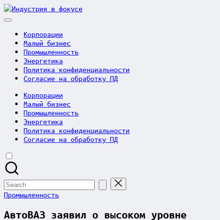
Skip
Индустрия
to
в
content
фокусе
Корпорации
Малый бизнес
Промышленность
Энергетика
Политика конфиденциальности
Согласие на обработку ПД
Корпорации
Малый бизнес
Промышленность
Энергетика
Политика конфиденциальности
Согласие на обработку ПД
Search
for:
Posted
Промышленность
in
АвтоВАЗ заявил о высоком уровне