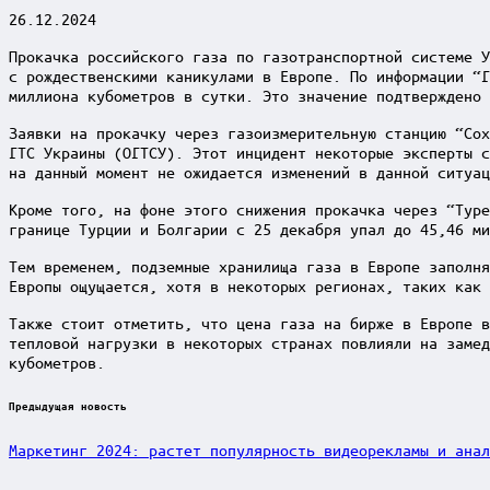
26.12.2024
Прокачка российского газа по газотранспортной системе У
с рождественскими каникулами в Европе. По информации “Г
миллиона кубометров в сутки. Это значение подтверждено
Заявки на прокачку через газоизмерительную станцию “Сох
ГТС Украины (ОГТСУ). Этот инцидент некоторые эксперты с
на данный момент не ожидается изменений в данной ситуац
Кроме того, на фоне этого снижения прокачка через “Туре
границе Турции и Болгарии с 25 декабря упал до 45,46 ми
Тем временем, подземные хранилища газа в Европе заполня
Европы ощущается, хотя в некоторых регионах, таких как 
Также стоит отметить, что цена газа на бирже в Европе в
тепловой нагрузки в некоторых странах повлияли на замед
кубометров.
Post
Предыдущая новость
navigation
Маркетинг 2024: растет популярность видеорекламы и анал