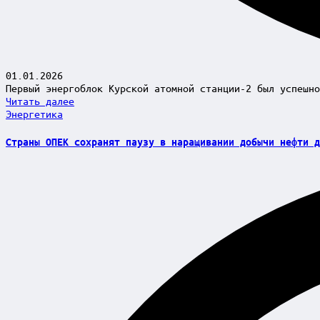
01.01.2026
Первый энергоблок Курской атомной станции-2 был успешн
Читать далее
Posted
Энергетика
in
Страны ОПЕК сохранят паузу в наращивании добычи нефти д