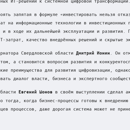
ьных ИТ-решений к системной цифровой трансформации
тоять запятая в формуле «инвестировать нельзя отка
рат на информационные технологии в инвестиционных 
к и в ходе их дальнейшей эксплуатации и развития. 
ИТ-затрат, качество внедрённых решений и скрытые э
ернатора Свердловской области
. Он от
Дмитрий Ионин
нтом, а становится вопросом развития и конкурентос
ские преимущества для развития цифровизации, однак
ивать диалог власти, бизнеса и экспертного сообщес
области
в своём выступлении сделал ак
Евгений Шонов
ко тогда, когда бизнес-процессы готовы к внедрению
ьцев процессов, даже дорогая система может не прин