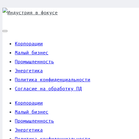
Индустрия
Skip
to
в
content
фокусе
Корпорации
Малый бизнес
Промышленность
Энергетика
Политика конфиденциальности
Согласие на обработку ПД
Корпорации
Малый бизнес
Промышленность
Энергетика
Политика конфиденциальности