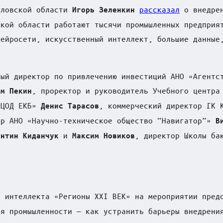
дловской области
рассказал
о внедрен
Игорь Зеленкин
ской области работают тысячи промышленных предприя
нейросети, искусственный интеллект, большие данные
ный директор по привлечению инвестиций АНО «Агентс
, проректор и руководитель Учебного центра
им Пекин
«ЦОД ЕКБ»
, коммерческий директор ГК
Денис Тарасов
ор АНО «Научно-техническое общество “Навигатор”»
В
и
, директор Школы ба
антин Киданчук
Максим Новиков
о интеллекта «Регионы XXI ВЕК» на мероприятии пре
ля промышленности — как устранить барьеры внедрени