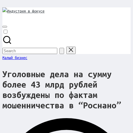
Индустрия
Skip
to
в
content
фокусе
Search
for:
Posted
Малый бизнес
in
Уголовные дела на сумму
более 43 млрд рублей
возбуждены по фактам
мошенничества в “Роснано”