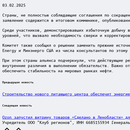
03.02.2025
Страны, не полностью соблюдающие соглашения по сокращен
заявление содержится в итоговом коммюнике, опубликованн
Среди участников, демонстрировавших избыточную добычу в
уровней, что вызвало необходимость сверки и корректиров
Комитет также сообщил о решении заменить прежние источн
Energy и Минэнерго США из числа консультантов по этому 
При этом страны альянса подчеркнули, что действующие ре
внутренние различия в выполнении обязательств. Важно от
обеспечить стабильность на мировых рынках нефти.
Post
Предыдущая новость
navigation
Строительство нового питающего центра обеспечит энергие
Следующая новость
Ozon запустил витрину товаров «Сделано в Ленобласти» д
Учредитель ООО "Клуб регионов", ИНН 6685155934 Генераль
Scroll