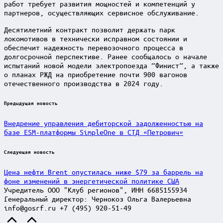
работ требует развития мощностей и компетенций у
партнеров, осуществляющих сервисное обслуживание.
Десятилетний контракт позволит держать парк
локомотивов в технически исправном состоянии и
обеспечит надежность перевозочного процесса в
долгосрочной перспективе. Ранее сообщалось о начале
испытаний новой модели электропоезда “Финист”, а также
о планах РЖД на приобретение почти 900 вагонов
отечественного производства в 2024 году.
Post
Предыдущая новость
navigation
Внедрение управления дебиторской задолженностью на
базе ESM-платформы SimpleOne в СТД «Петрович»
Следующая новость
Цена нефти Brent опустилась ниже $79 за баррель на
фоне изменений в энергетической политике США
Учредитель ООО "Клуб регионов", ИНН 6685155934
Генеральный директор: Чернокоз Ольга Валерьевна
info@gosrf.ru +7 (495) 920-51-49
Scroll