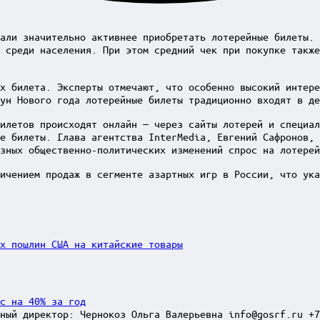
али значительно активнее приобретать лотерейные билеты. 
 среди населения. При этом средний чек при покупке также
х билета. Эксперты отмечают, что особенно высокий интере
ун Нового года лотерейные билеты традиционно входят в де
илетов происходят онлайн — через сайты лотерей и специал
е билеты. Глава агентства InterMedia, Евгений Сафронов, 
зных общественно-политических изменений спрос на лотерей
ичением продаж в сегменте азартных игр в России, что ука
х пошлин США на китайские товары
с на 40% за год
ный директор: Чернокоз Ольга Валерьевна info@gosrf.ru +7