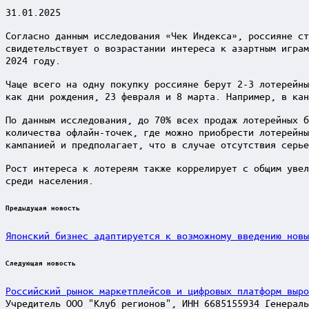
31.01.2025
Согласно данным исследования «Чек Индекса», россияне ст
свидетельствует о возрастании интереса к азартным играм
2024 году.
Чаще всего на одну покупку россияне берут 2-3 лотерейны
как дни рождения, 23 февраля и 8 марта. Например, в кан
По данным исследования, до 70% всех продаж лотерейных б
количества офлайн-точек, где можно приобрести лотерейны
кампанией и предполагает, что в случае отсутствия серье
Рост интереса к лотереям также коррелирует с общим увел
среди населения.
Post
Предыдущая новость
navigation
Японский бизнес адаптируется к возможному введению новы
Следующая новость
Российский рынок маркетплейсов и цифровых платформ выро
Учредитель ООО "Клуб регионов", ИНН 6685155934 Генераль