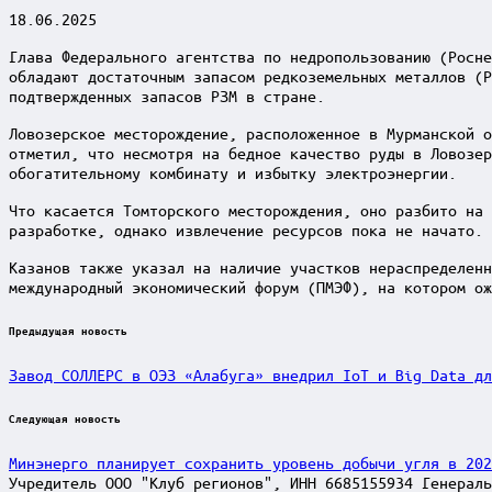
18.06.2025
Глава Федерального агентства по недропользованию (Росне
обладают достаточным запасом редкоземельных металлов (Р
подтвержденных запасов РЗМ в стране.
Ловозерское месторождение, расположенное в Мурманской о
отметил, что несмотря на бедное качество руды в Ловозер
обогатительному комбинату и избытку электроэнергии.
Что касается Томторского месторождения, оно разбито на 
разработке, однако извлечение ресурсов пока не начато.
Казанов также указал на наличие участков нераспределенн
международный экономический форум (ПМЭФ), на котором ож
Post
Предыдущая новость
navigation
Завод СОЛЛЕРС в ОЭЗ «Алабуга» внедрил IoT и Big Data дл
Следующая новость
Минэнерго планирует сохранить уровень добычи угля в 202
Учредитель ООО "Клуб регионов", ИНН 6685155934 Генераль