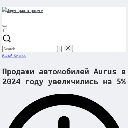
Индустрия
Skip
to
в
content
фокусе
Search
for:
Posted
Малый бизнес
in
Продажи автомобилей Aurus в
2024 году увеличились на 5%