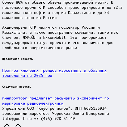
более 80% от общего объема прокачиваемой нефти. В
настоящее время КТК способен транспортировать до 72,5
миллиона тонн нефти в год из Казахстана и до 83
миллионов тонн из России.
Акционерами КТК являются госсектор России и
Казахстана, а также иностранные компании, такие как
Chevron, ЛУКОЙЛ и ExxonMobil. Это подчеркивает
международный статус проекта и его значимость для
глобального энергетического рынка.
Post
Предыдущая новость
navigation
Прогноз ключевых трендов маркетинга и облачных
технологий на 2025 год
Следующая новость
Минпромторг предлагает расширить эксперимент по
маркировке радиоэлектроники
Учредитель ООО "Клуб регионов", ИНН 6685155934
Генеральный директор: Чернокоз Ольга Валерьевна
info@gosrf.ru +7 (495) 920-51-49
Scroll