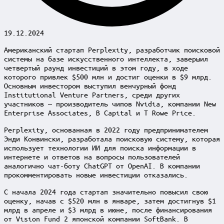
19.12.2024
Американский стартап Perplexity, разработчик поисковой
системы на базе искусственного интеллекта, завершил
четвертый раунд инвестиций в этом году, в ходе
которого привлек $500 млн и достиг оценки в $9 млрд.
Основным инвестором выступил венчурный фонд
Institutional Venture Partners, среди других
участников — производитель чипов Nvidia, компании New
Enterprise Associates, B Capital и T Rowe Price.
Perplexity, основанная в 2022 году предпринимателем
Энди Конвински, разработала поисковую систему, которая
использует технологии ИИ для поиска информации в
интернете и ответов на вопросы пользователей
аналогично чат-боту ChatGPT от OpenAI. В компании
прокомментировать новые инвестиции отказались.
С начала 2024 года стартап значительно повысил свою
оценку, начав с $520 млн в январе, затем достигнув $1
млрд в апреле и $3 млрд в июне, после финансирования
от Vision Fund 2 японской компании SoftBank. В