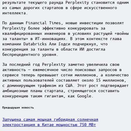
результате текущего раунда Perplexity становится одним
из самых дорогих стартапов в сфере искусственного
интеллекта.
По данным Financial Times, новые инвестиции позволят
Perplexity более эффективно конкурировать за
квалифицированных инженеров в условиях растущей «войны
за таланты» в ИТ-инновациях. В этом контексте глава
компании Databricks Али Годси подчеркнул, что
конкуренция за таланты в области ИИ достигла
беспрецедентного уровня.
За последний год Perplexity заметно увеличила свою
активность — ежемесячное число поисковых запросов в
сервисе теперь превышает сотни миллионов, а количество
активных пользователей составляет около 15 миллионов,
с доминирующим трафиком из США. Этот рост подтверждает
амбициозные планы стартапа, стремящегося составить
конкуренцию таким гигантам, как Google.
Post
Предыдущая новость
navigation
Запущена самая мощная гибридная солнечная
электростанция в Китае мощностью 750 МВт