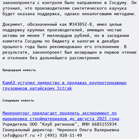
законопроекта с контроля было направлено в Госдуму. Он
уточнил, что производителям синтетического каучука
будет оказана поддержка, однако неналоговыми методами.
Документ, обозначенный как №343052-8, имел целью
поддержку крупных производителей, имеющих чистые
активы не менее 7 миллиардов рублей, но в заседании
комитета Госдумы по бюджету и налогам в декабре
прошлого года было рекомендовано его отклонение. В
результате, законопроект был возвращен в первое чтение
и отклонен без дальнейшего рассмотрения.
Post
Предыдущая новость
navigation
КамАЗ уступил лидерство в продажах крупнотоннажных
грузовиков китайскому Sitrak
Следующая новость
Минпромторг предлагает продлить эксперимент по
маркировке стройматериалов до августа 2025 года
Учредитель ООО "Клуб регионов", ИНН 6685155934
Генеральный директор: Чернокоз Ольга Валерьевна
info@gosrf.ru +7 (495) 920-51-49