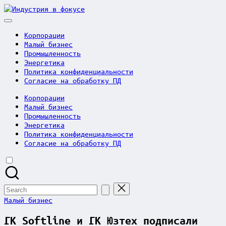
Skip
Индустрия
to
в
content
фокусе
Корпорации
Малый бизнес
Промышленность
Энергетика
Политика конфиденциальности
Согласие на обработку ПД
Корпорации
Малый бизнес
Промышленность
Энергетика
Политика конфиденциальности
Согласие на обработку ПД
Search
for:
Posted
Малый бизнес
in
ГК Softline и ГК Юзтех подписали