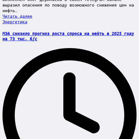
выразил опасения по поводу возможного снижения цен на
нефть…
Читать далее
Posted
Энергетика
in
МЭА снизило прогноз роста спроса на нефть в 2025 году
на 73 тыс. б/с