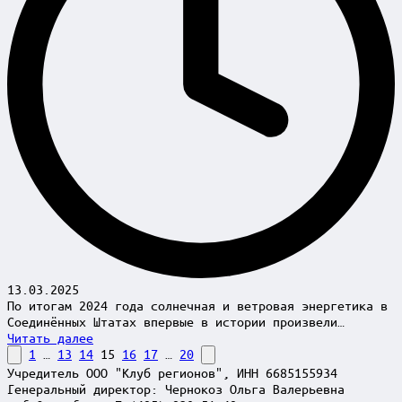
13.03.2025
По итогам 2024 года солнечная и ветровая энергетика в
Соединённых Штатах впервые в истории произвели…
Читать далее
Пагинация
Previous
Next
1
…
13
14
15
16
17
…
20
page
page
Учредитель ООО "Клуб регионов", ИНН 6685155934
записей
Генеральный директор: Чернокоз Ольга Валерьевна