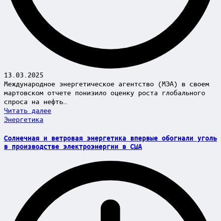
13.03.2025
Международное энергетическое агентство (МЭА) в своем
мартовском отчете понизило оценку роста глобального
спроса на нефть…
Читать далее
Posted
Энергетика
in
Солнечная и ветровая энергетика впервые обогнали уголь
в производстве электроэнергии в США