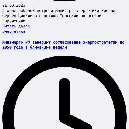
21.03.2025
В ходе рабочей встречи министра энергетики России
Сергея Цивилева с послом Монголии по особым
поручениям…
Читать далее
Posted
Энергетика
in
Минэнерго РФ завершит согласование энергостратегии до
2050 года в ближайшие недели