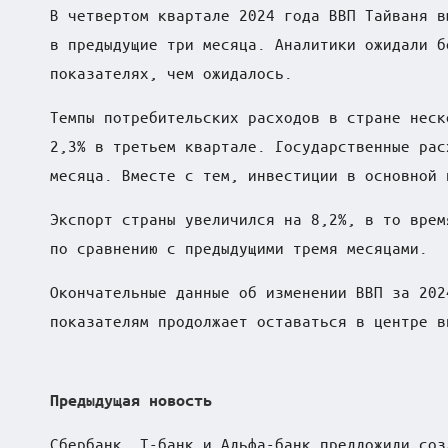
В четвертом квартале 2024 года ВВП Тайваня в
в
в предыдущие три месяца. Аналитики ожидали б
ф
показателях, чем ожидалось.
о
Темпы потребительских расходов в стране неск
2,3% в третьем квартале. Государственные рас
к
месяца. Вместе с тем, инвестиции в основной 
у
Экспорт страны увеличился на 8,2%, в то врем
с
по сравнению с предыдущими тремя месяцами.
е
Окончательные данные об изменении ВВП за 202
показателям продолжает оставаться в центре в
Post
Предыдущая новость
Сбербанк, Т-банк и Альфа-банк предложили соз