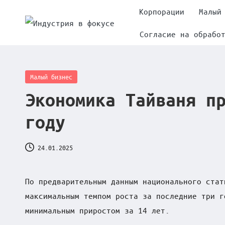
Корпорации
Малый
Skip
Согласие на обрабо
И
to
content
н
Posted
Малый бизнес
д
in
Экономика Тайваня п
у
году
с
т
24.01.2025
р
По предварительным данным национального стат
и
максимальным темпом роста за последние три г
минимальным приростом за 14 лет.
я