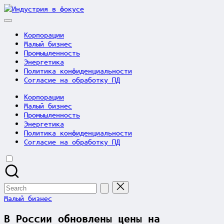
Skip
Индустрия
to
в
content
фокусе
Корпорации
Малый бизнес
Промышленность
Энергетика
Политика конфиденциальности
Согласие на обработку ПД
Корпорации
Малый бизнес
Промышленность
Энергетика
Политика конфиденциальности
Согласие на обработку ПД
Search
for:
Posted
Малый бизнес
in
В России обновлены цены на