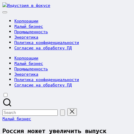
Skip
Индустрия
to
в
content
фокусе
Корпорации
Малый бизнес
Промышленность
Энергетика
Политика конфиденциальности
Согласие на обработку ПД
Корпорации
Малый бизнес
Промышленность
Энергетика
Политика конфиденциальности
Согласие на обработку ПД
Search
for:
Posted
Малый бизнес
in
Россия может увеличить выпуск