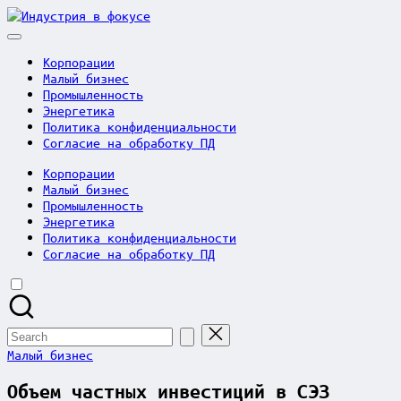
Skip
Индустрия
to
в
content
фокусе
Корпорации
Малый бизнес
Промышленность
Энергетика
Политика конфиденциальности
Согласие на обработку ПД
Корпорации
Малый бизнес
Промышленность
Энергетика
Политика конфиденциальности
Согласие на обработку ПД
Search
for:
Posted
Малый бизнес
in
Объем частных инвестиций в СЭЗ