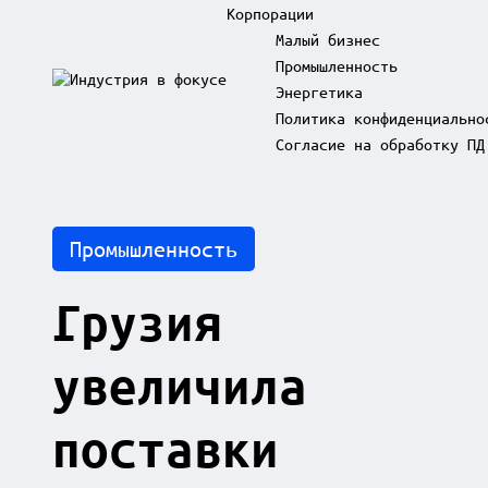
Корпорации
Малый бизнес
Промышленность
Skip
Энергетика
to
И
content
Политика конфиденциально
н
д
Согласие на обработку ПД
у
с
т
р
Posted
Промышленность
и
in
я
в
Грузия
ф
о
к
увеличила
у
с
е
поставки