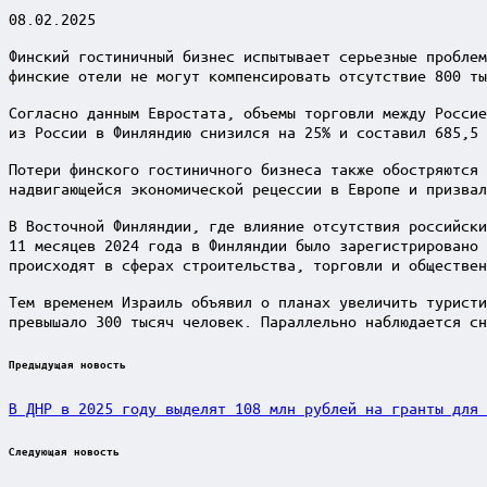
08.02.2025
Финский гостиничный бизнес испытывает серьезные проблем
финские отели не могут компенсировать отсутствие 800 ты
Согласно данным Евростата, объемы торговли между Россие
из России в Финляндию снизился на 25% и составил 685,5 
Потери финского гостиничного бизнеса также обостряются 
надвигающейся экономической рецессии в Европе и призва
В Восточной Финляндии, где влияние отсутствия российски
11 месяцев 2024 года в Финляндии было зарегистрировано 
происходят в сферах строительства, торговли и обществен
Тем временем Израиль объявил о планах увеличить туристи
превышало 300 тысяч человек. Параллельно наблюдается сн
Post
Предыдущая новость
navigation
В ДНР в 2025 году выделят 108 млн рублей на гранты для 
Следующая новость