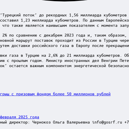
‘Турецкий поток’ до рекордных 1,56 миллиарда кубометров 
составил 1,23 миллиарда кубометров. По данным Европейско
 что также является наивысшим показателем с момента запу
 2% по сравнению с декабрем 2023 года и, таким образом, 
новной маршрут поставок проходит из России в Турцию чере
утем доставки российского газа в Европу после прекращен
вки газа в Турцию на 2,6% до 21 миллиарда кубометров. О
ию с прошлым годом. Министр иностранных дел Венгрии Пете
ок’ остается важным компонентом энергетической безопасн
грыш с призовым фондом более 50 миллионов рублей
февраля 2025 года
ный директор: Чернокоз Ольга Валерьевна info@gosrf.ru +7