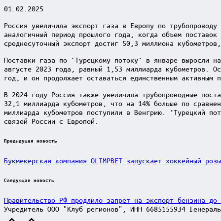
01.02.2025
Россия увеличила экспорт газа в Европу по трубопроводу 
аналогичный период прошлого года, когда объем поставок 
среднесуточный экспорт достиг 50,3 миллиона кубометров,
Поставки газа по ‘Турецкому потоку’ в январе выросли на
августе 2023 года, равный 1,53 миллиарда кубометров. Ос
год, и он продолжает оставаться единственным активным п
В 2024 году Россия также увеличила трубопроводные поста
32,1 миллиарда кубометров, что на 14% больше по сравнен
миллиарда кубометров поступили в Венгрию. ‘Турецкий пот
связей России с Европой.
Post
Предыдущая новость
navigation
Букмекерская компания OLIMPBET запускает хоккейный розы
Следующая новость
Правительство РФ продлило запрет на экспорт бензина до 
Учредитель ООО "Клуб регионов", ИНН 6685155934 Генераль
Scroll