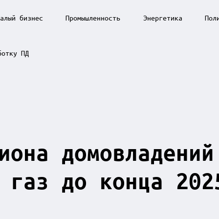
алый бизнес
Промышленность
Энергетика
Пол
ботку ПД
иона домовладений
 газ до конца 202