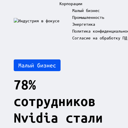
Корпорации
Малый бизнес
Промышленность
Skip
Энергетика
to
И
content
Политика конфиденциально
н
д
Согласие на обработку ПД
у
с
т
р
Posted
Малый бизнес
и
in
я
в
78%
ф
о
к
сотрудников
у
с
е
Nvidia стали