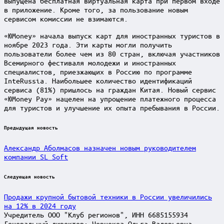
выпущена бесплатная виртуальная карта при первом входе
в приложение. Кроме того, за пользование новым
сервисом комиссии не взимаются.
«ЮMoney» начала выпуск карт для иностранных туристов в
ноябре 2023 года. Эти карты могли получить
пользователи более чем из 80 стран, включая участников
Всемирного фестиваля молодежи и иностранных
специалистов, приезжающих в Россию по программе
InteRussia. Наибольшее количество идентификаций
сервиса (81%) пришлось на граждан Китая. Новый сервис
«ЮMoney Pay» нацелен на упрощение платежного процесса
для туристов и улучшение их опыта пребывания в России.
Post
Предыдущая новость
navigation
Александр Аболмасов назначен новым руководителем
компании SL Soft
Следующая новость
Продажи крупной бытовой техники в России увеличились
на 12% в 2024 году
Учредитель ООО "Клуб регионов", ИНН 6685155934
Генеральный директор: Чернокоз Ольга Валерьевна