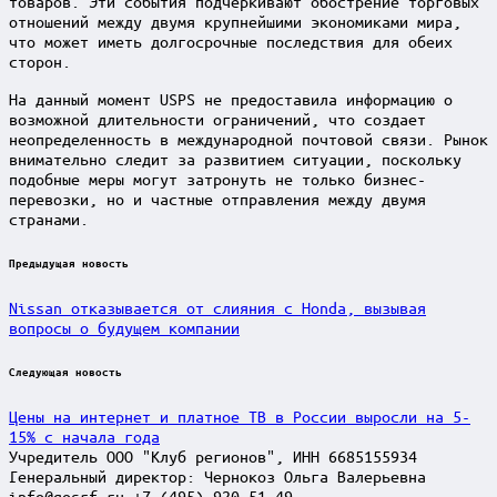
товаров. Эти события подчеркивают обострение торговых
отношений между двумя крупнейшими экономиками мира,
что может иметь долгосрочные последствия для обеих
сторон.
На данный момент USPS не предоставила информацию о
возможной длительности ограничений, что создает
неопределенность в международной почтовой связи. Рынок
внимательно следит за развитием ситуации, поскольку
подобные меры могут затронуть не только бизнес-
перевозки, но и частные отправления между двумя
странами.
Post
Предыдущая новость
navigation
Nissan отказывается от слияния с Honda, вызывая
вопросы о будущем компании
Следующая новость
Цены на интернет и платное ТВ в России выросли на 5-
15% с начала года
Учредитель ООО "Клуб регионов", ИНН 6685155934
Генеральный директор: Чернокоз Ольга Валерьевна
info@gosrf.ru +7 (495) 920-51-49