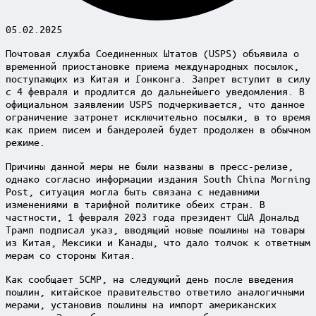
05.02.2025
Почтовая служба Соединенных Штатов (USPS) объявила о
временной приостановке приема международных посылок,
поступающих из Китая и Гонконга. Запрет вступит в силу
с 4 февраля и продлится до дальнейшего уведомления. В
официальном заявлении USPS подчеркивается, что данное
ограничение затронет исключительно посылки, в то время
как прием писем и бандеролей будет продолжен в обычном
режиме.
Причины данной меры не были названы в пресс-релизе,
однако согласно информации издания South China Morning
Post, ситуация могла быть связана с недавними
изменениями в тарифной политике обеих стран. В
частности, 1 февраля 2023 года президент США Дональд
Трамп подписал указ, вводящий новые пошлины на товары
из Китая, Мексики и Канады, что дало толчок к ответным
мерам со стороны Китая.
Как сообщает SCMP, на следующий день после введения
пошлин, китайское правительство ответило аналогичными
мерами, установив пошлины на импорт американских