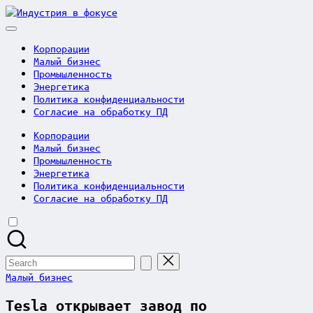
Skip
Индустрия
to
в
content
фокусе
Корпорации
Малый бизнес
Промышленность
Энергетика
Политика конфиденциальности
Согласие на обработку ПД
Корпорации
Малый бизнес
Промышленность
Энергетика
Политика конфиденциальности
Согласие на обработку ПД
Search
for:
Posted
Малый бизнес
in
Tesla открывает завод по