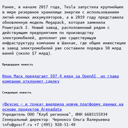
Ранее, в начале 2017 года, Tesla запустила крупнейшее
в мире резервное хранилище энергии с использованием
литий-ионных аккумуляторов, а в 2019 году представила
обновленную модель Megapack, которая заменила
Powerpack 2. Новый завод, расположенный рядом с
действующим предприятием по производству
электромобилей, дополнит уже существующую
инфраструктуру компании в Шанхае, где общие инвестиции
в завод электромобилей уже составили порядка 50 млрд
юаней (около $7 млрд).
Post
Предыдущая новость
navigation
Илон Маск предлагает $97,4 млрд за OpenAI, но глава
компании отклоняет сделку
Следующая новость
«Вкусно — и точка» внедрила новую платформу данных на
основе продуктов Arenadata
Учредитель ООО "Клуб регионов", ИНН 6685155934
Генеральный директор: Чернокоз Ольга Валерьевна
info@gosrf.ru +7 (495) 920-51-49