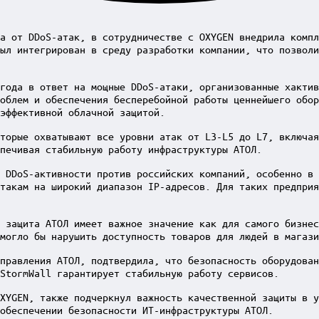
а от DDoS-атак, в сотрудничестве с OXYGEN внедрила компл
ыл интегрирован в среду разработки компании, что позволи
года в ответ на мощные DDoS-атаки, организованные хактив
облем и обеспечения бесперебойной работы ценнейшего обор
эффективной облачной защитой.
торые охватывают все уровни атак от L3-L5 до L7, включая
печивая стабильную работу инфраструктуры АТОЛ.
 DDoS-активности против российских компаний, особенно в 
такам на широкий диапазон IP-адресов. Для таких предприя
 защита АТОЛ имеет важное значение как для самого бизнес
могло бы нарушить доступность товаров для людей в магази
правления АТОЛ, подтвердила, что безопасность оборудован
StormWall гарантирует стабильную работу сервисов.
XYGEN, также подчеркнул важность качественной защиты в у
обеспечении безопасности ИТ-инфраструктуры АТОЛ.