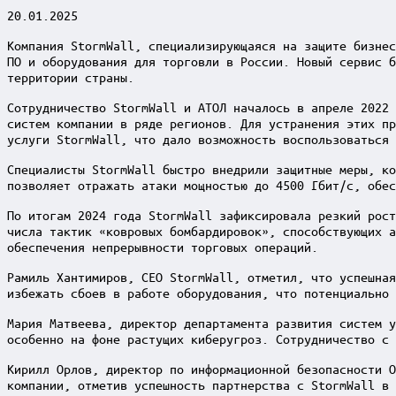
20.01.2025
Компания StormWall, специализирующаяся на защите бизнес
ПО и оборудования для торговли в России. Новый сервис б
территории страны.
Сотрудничество StormWall и АТОЛ началось в апреле 2022 
систем компании в ряде регионов. Для устранения этих пр
услуги StormWall, что дало возможность воспользоваться 
Специалисты StormWall быстро внедрили защитные меры, ко
позволяет отражать атаки мощностью до 4500 Гбит/с, обес
По итогам 2024 года StormWall зафиксировала резкий рост
числа тактик «ковровых бомбардировок», способствующих а
обеспечения непрерывности торговых операций.
Рамиль Хантимиров, CEO StormWall, отметил, что успешная
избежать сбоев в работе оборудования, что потенциально 
Мария Матвеева, директор департамента развития систем у
особенно на фоне растущих киберугроз. Сотрудничество с 
Кирилл Орлов, директор по информационной безопасности O
компании, отметив успешность партнерства с StormWall в 