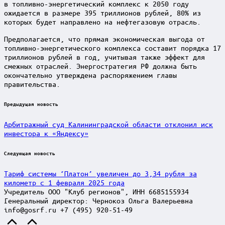
в топливно-энергетический комплекс к 2050 году
ожидается в размере 395 триллионов рублей, 80% из
которых будет направлено на нефтегазовую отрасль.
Предполагается, что прямая экономическая выгода от
топливно-энергетического комплекса составит порядка 17
триллионов рублей в год, учитывая также эффект для
смежных отраслей. Энергостратегия РФ должна быть
окончательно утверждена распоряжением главы
правительства.
Post
Предыдущая новость
navigation
Арбитражный суд Калининградской области отклонил иск
инвестора к «Яндексу»
Следующая новость
Тариф системы ‘Платон’ увеличен до 3,34 рубля за
километр с 1 февраля 2025 года
Учредитель ООО "Клуб регионов", ИНН 6685155934
Генеральный директор: Чернокоз Ольга Валерьевна
info@gosrf.ru +7 (495) 920-51-49
Scroll